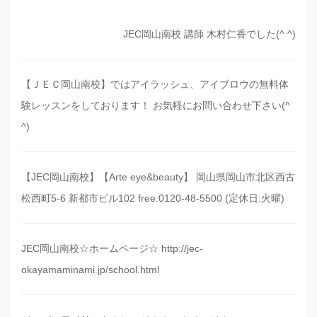
JEC岡山南校 講師 木村仁香でした(^ ^)
【ＪＥＣ岡山南校】ではアイラッシュ、アイブロウの無料体
験レッスンをしております！ お気軽にお問い合わせ下さい(^
^)
【JEC岡山南校】【Arte eye&beauty】 岡山県岡山市北区西古
松西町5-6 新都市ビル102 free:0120-48-5500 (定休日:火曜)
JEC岡山南校☆ホームページ☆ http://jec-
okayamaminami.jp/school.html