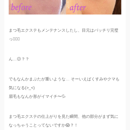
まつ毛エクステもメンテナンスしたし、目元はバッチリ完璧
っ👍🏼✨
ん…😕？？
でもなんかまぶたが重いような… そーいえばくすみやクマも
気になる(>_<)
眉毛もなんか形がイマイチ〜💦
まつ毛エクステの仕上がりを見た瞬間、他の部分がまず気に
なっちゃうことってないですか😱？！