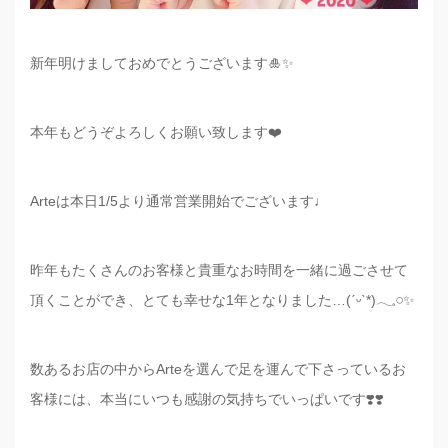
新年明けましておめでとうございます🎍✨
本年もどうぞよろしくお願い致します❤️
Arteは本日1/5より通常営業開始でございます♩
昨年もたくさんのお客様と貴重なお時間を一緒に過ごさせて
頂くことができ、とても幸せな
1
年となりました…(
ˊᵕˋ
*
)
𓂃𓈒𓏸
✨
数あるお店の中から
Arte
を選んで足を運んで下さっているお
客様には、本当にいつも感謝の気持ちでいっぱいです❣️❣️