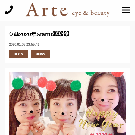
✨🌅2020年Start‼️🐭🐭🐭
2020.01.05 23:55:41
BLOG
NEWS