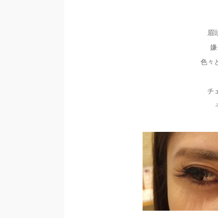
眉
嫌
色々
チェ