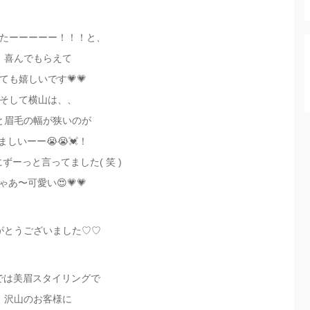
たーーーーー！！！と、
喜んでもらえて
ても嬉しいです💗💗
そして横山は、、
と眉毛の幅が狭いのが
ましいーー😭😭💓！
ずーっと言ってました( 笑 )
ゃあ〜可愛い😍💗💗
がとうございました♡♡
teでは美眉スタイリングで
沢山のお客様に