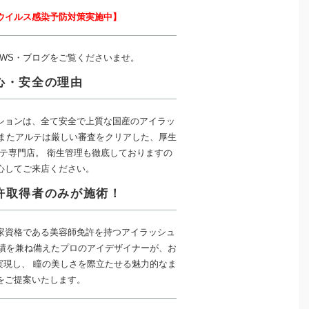
ウイルス感染予防対策実施中】
EWS・ブログをご覧くださいませ。
心・安全の理由
ションは、全て安全で上質な国産のアイラッ
 またアルテは厳しい審査をクリアした、厚生
テ専門店。 衛生管理も徹底しておりますの
心してご来店ください。
許取得者のみが施術！
家資格である美容師免許を持つアイラッシュ
実績を兼ね備えたプロのアイデザイナーが、お
実現し、 瞳の美しさを際立たせる魅力的なま
をご提案いたします。