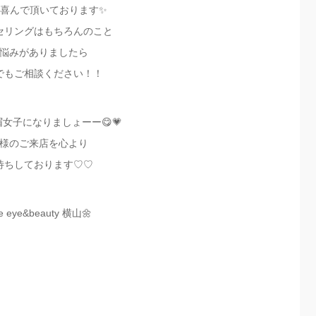
喜んで頂いております✨
セリングはもちろんのこと
悩みがありましたら
でもご相談ください！！
美眉女子になりましょーー😋💗
様のご来店を心より
待ちしております♡♡
te eye&beauty 横山🌼