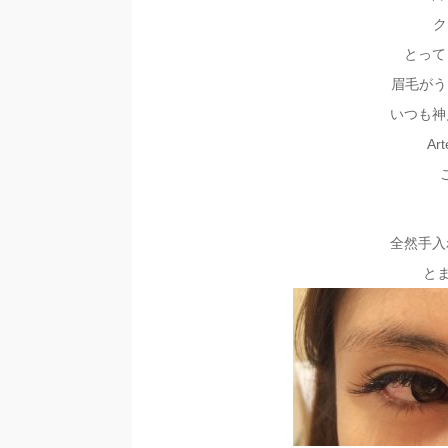
ク
とって
眉毛がう
いつも神
A
全然手入
とま