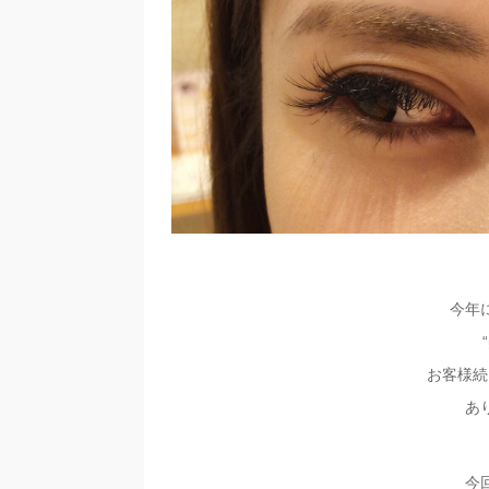
今年
お客様続
あ
今