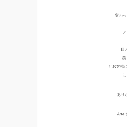
変わっ
と
目
羨
とお客様に
に
あり
Ar