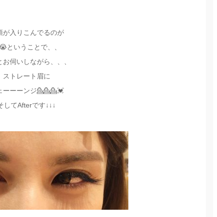
頭が入りこんでるのが
😭ということで、、
とお伺いしながら、、、
ストレート眉に
ーーーンジ💁💁💁💓
そしてAfterです↓↓↓