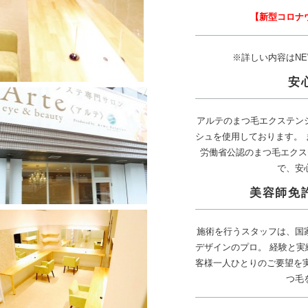
【新型コロナ
※詳しい内容はN
安
アルテのまつ毛エクステン
シュを使用しております。
労働省公認のまつ毛エクス
で、安
美容師免
施術を行うスタッフは、国
デザインのプロ。 経験と
客様一人ひとりのご要望を
つ毛