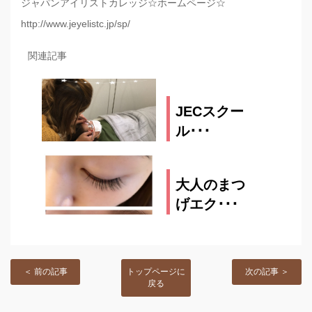
ジャパンアイリストカレッジ☆ホームページ☆
http://www.jeyelistc.jp/sp/
関連記事
JECスクー
ル･･･
2016.11.11
大人のまつ
げエク･･･
2016.09.02
＜ 前の記事
トップページに
次の記事 ＞
戻る