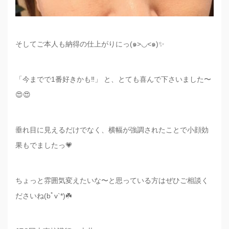
そしてご本人も納得の仕上がりにっ(๑>◡<๑)✨
「今までで1番好きかも‼︎」 と、とても喜んで下さいました〜
😍😍
垂れ目に見えるだけでなく、横幅が強調されたことで小顔効
果もでましたっ💗
ちょっと雰囲気変えたいな〜と思っている方はぜひご相談く
ださいね(bﾟv`*)☘️