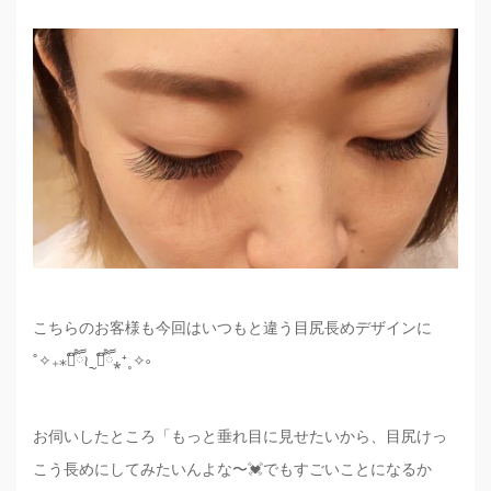
こちらのお客様も今回はいつもと違う目尻長めデザインに
˚✧₊⁎❝᷀ົཽ≀ˍ̮ ❝᷀ົཽ⁎⁺˳✧༚
お伺いしたところ「もっと垂れ目に見せたいから、目尻けっ
こう長めにしてみたいんよな〜💓でもすごいことになるか