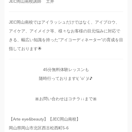
JEC岡山南校講師 土井
JEC岡山南校ではアイラッシュだけではなく、アイブロウ、
アイケア、アイメイク等、様々なお客様の目元悩みに対応で
きる、幅広い知識を持った”アイコーディネーター”の育成を目
指しております🌟
45分無料体験レッスンも
随時行っております\( ˆoˆ )/🎵
🎀お問い合わせはコチラ↓↓まで🎀
【Arte eye&beauty】【JEC岡山南校】
岡山県岡山市北区西古松西町5-6